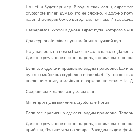
На ней и будет пример. В водим свой логин, адрес э
cryptonote miner. Думаю это не сложно. И должно пол
на amd монерик более выгодный, начнем. И так скачал
Разберемся, -xpool и далее адрес пула, которого мы 
Для cryptonote miner пулы майнинга лучший пул
Но у нас есть на нем ssl как я писал в начале. Далее
Далее -xpsw и после этого пароль, оставляем x, он на
Если все сделали правильно видим примерно. Если вы
пул для майнинга cryptonote miner start. Тут основы
после него точку и майнингга воркера, на скрине fle. 
Сохраняем и далее запускаем start.
Miner для пулы майнинга cryptonote Forum
Если все правильно сделали видим примерно. Теперь 
Далее -xpsw и после этого пароль, оставляем x, он 
прибыли, больше чем на эфире. Заходим видим файл st