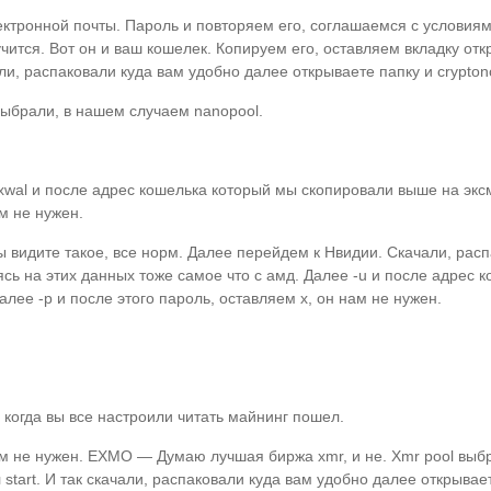
лектронной почты. Пароль и повторяем его, соглашаемся с условиям
учится. Вот он и ваш кошелек. Копируем его, оставляем вкладку отк
и, распаковали куда вам удобно далее открываете папку и cryptono
выбрали, в нашем случаем nanopool.
 -xwal и после адрес кошелька который мы скопировали выше на эксмо
м не нужен.
 видите такое, все норм. Далее перейдем к Нвидии. Скачали, рас
ваясь на этих данных тоже самое что с амд. Далее -u и после адрес
Далее -p и после этого пароль, оставляем x, он нам не нужен.
когда вы все настроили читать майнинг пошел.
нам не нужен. EXMO — Думаю лучшая биржа xmr, и не. Xmr pool выб
art. И так скачали, распаковали куда вам удобно далее открывает