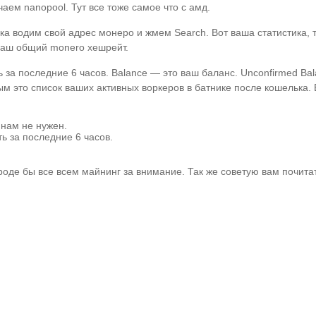
аем nanopool. Тут все тоже самое что с амд.
лка водим свой адрес монеро и жмем Search. Вот ваша статистика, 
 ваш общий monero хешрейт.
сть за последние 6 часов. Balance — это ваш баланс. Unconfirmed 
м это список ваших активных воркеров в батнике после кошелька. Ес
 нам не нужен.
ть за последние 6 часов.
оде бы все всем майнинг за внимание. Так же советую вам почитат