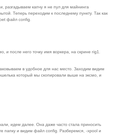
и, разгадываем капчу я не пул для майнинга
рытой. Теперь переходим к последнему пункту. Так как
et файл config.
, и после него точку имя воркера, на скрине rig1.
паковываем в удобное для нас место. Заходим видим
 кошелька который мы скопировали выше на эксмо, и
рали, идем далее. Она даже часто стала приносить
е папку и видим файл config. Разберемся, -xpool и