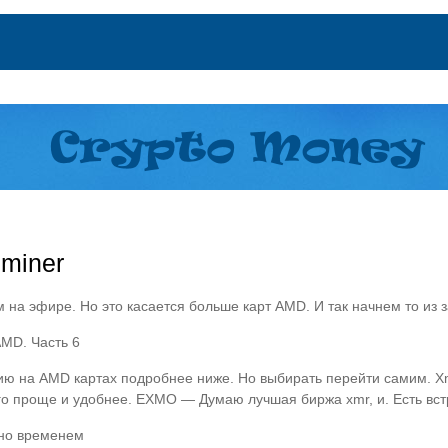
 miner
 на эфире. Но это касается больше карт AMD. И так начнем то из з
AMD. Часть 6
сию на AMD картах подробнее ниже. Но выбирать перейти самим. X
ого проще и удобнее. EXMO — Думаю лучшая биржа xmr, и. Есть вс
нно временем