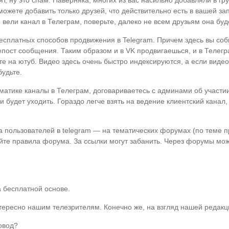
бят, ну это спам. Наверняка, многих из вас насильно добавляли в гр
можете добавить только друзей, что действительно есть в вашей зап
 вели канал в Телеграм, поверьте, далеко не всем друзьям она буд
сплатных способов продвижения в Telegram. Причем здесь вы соб
епост сообщения. Таким образом и в VK продвигаешься, и в Телегра
е на ютуб. Видео здесь очень быстро индексируются, а если видео
будьте.
атике каналы в Телеграм, договариваетесь с админами об участии
и будет уходить. Гораздо легче взять на ведение клиентский канал
пользователей в telegram — на тематических форумах (по теме пр
йте правила форума. За ссылки могут забанить. Через форумы мож
а бесплатной основе.
тересно нашим телезрителям. Конечно же, на взгляд нашей редакц
овод?