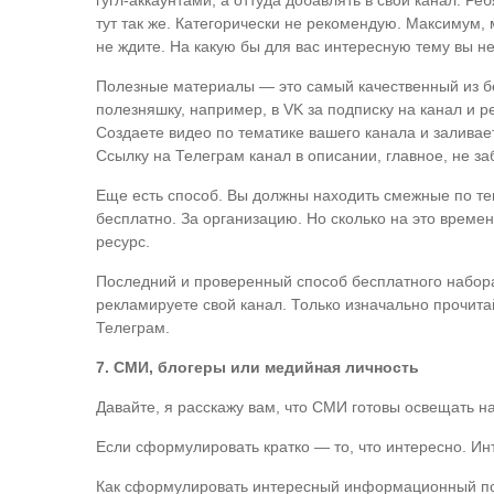
гугл-аккаунтами, а оттуда добавлять в свой канал. Ре
тут так же. Категорически не рекомендую. Максимум, 
не ждите. На какую бы для вас интересную тему вы не
Полезные материалы — это самый качественный из бе
полезняшку, например, в VK за подписку на канал и р
Создаете видео по тематике вашего канала и заливает
Ссылку на Телеграм канал в описании, главное, не за
Еще есть способ. Вы должны находить смежные по тем
бесплатно. За организацию. Но сколько на это времен
ресурс.
Последний и проверенный способ бесплатного набора 
рекламируете свой канал. Только изначально прочита
Телеграм.
7. СМИ, блогеры или медийная личность
Давайте, я расскажу вам, что СМИ готовы освещать н
Если сформулировать кратко — то, что интересно. Ин
Как сформулировать интересный информационный п