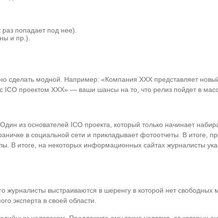
 раз попадает под нее).
ы и пр.).
но сделать модной. Например: «Компания ХХХ представляет новы
с ICO проектом ХХХ» — ваши шансы на то, что релиз пойдет в мас
дин из основателей ICO проекта, который только начинает набира
аничке в социальной сети и прикладывает фотоотчеты. В итоге, п
лы. В итоге, на некоторых информационных сайтах журналисты указ
о журналисты выстраиваются в шеренгу в которой нет свободных м
го эксперта в своей области.