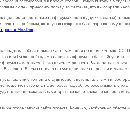
у после инвестирования в проект. Второй – какую выгоду я могу е
роблемы людей, приносить пользу, то считайте, что вы собрали нео
ции постов (не только на форумах, но и в других каналах), грамо
 начать с проблемы, которую вы закроете благодаря вашему проек
 проекта Me&Doc
.
площадках – обязательная часть кампании по продвижению ICO.
ндекса или Гугла необходимо написать «форум по блокчейну» или «
 форумы «мертвые». И это ничего страшного. Вы должны гнаться не
 Bitcointalk. В нем вы точно получите первые вопросы и отзывы о 
 установлению контакта с аудиторией, потенциальными инвестора
то позволяет отвечать на вопросы, подробнее рассказывать о разли
 будут только положительными: критические отклики не менее важн
зу же после запуска сайта проекта. Конечно, необходимо обеспеч