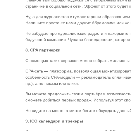
Главное вам хорошо подружится с выбранным вами ме
страничке в социальной сети. Эффект от этого будет 
Ну, а для журналистов с гуманитарным образованием 
Напишите просто «с нами дружит Абрамович» или «с 
Не забудьте про журналистские радости и накормите 
бедующей компании. Чувство благодарности, которое
8. CPA партнерки
С помощью таких сервисов можно собрать миллионы д
CPA-сеть — платформа, позволяющая монетизировать 
особенность CPA-модели — рекламодатель оплачивает 
пр.), а не показы или клики.
Вы можете предложить своим партнёрам возможность п
сможете добиться первых продаж. Используя этот спос
Не сидите на месте, а мигом бегите обсуждать данны
9. ICO календари и трекеры