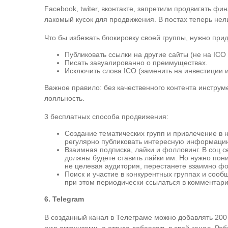
Facebook, twiter, вконтакте, запретили продвигать 
лакомый кусок для продвижения. В постах теперь нел
Что бы избежать блокировку своей группы, нужно при
Публиковать ссылки на другие сайты (не на ICO 
Писать завуалированно о преимуществах.
Исключить слова ICO (заменить на инвестиции 
Важное правило: без качественного контента инструм
лояльность.
3 бесплатных способа продвижения:
Создание тематических групп и привлечение в 
регулярно публиковать интересную информацию,
Взаимная подписка, лайки и фолловинг. В соц с
должны будете ставить лайки им. Но нужно пони
не целевая аудитория, перестанете взаимно фол
Поиск и участие в конкурентных группах и сооб
при этом периодически ссылаться в комментари
6. Telegram
В созданный канал в Телеграме можно добавлять 200 