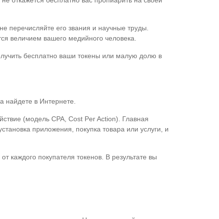
не откажется бесплатно вас пропиарить на своей
не перечисляйте его звания и научные труды.
ся величием вашего медийного человека.
олучить бесплатно ваши токены или малую долю в
.
а найдете в Интернете.
вие (модель CPA, Cost Per Action). Главная
становка приложения, покупка товара или услуги, и
т каждого покупателя токенов. В результате вы