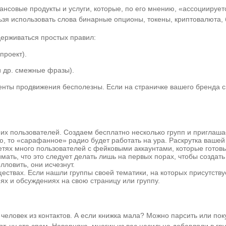
финансовые продукты и услуги, которые, по его мнению, «ассоцииру
ьзя использовать слова бинарные опционы, токены, криптовалюта, 
держиваться простых правил:
проект).
и др. смежные фразы).
енты продвижения бесполезны. Если на страничке вашего бренда ск
них пользователей. Создаем бесплатно несколько групп и приглаш
 то «сарафанное» радио будет работать на ура. Раскрутка вашей 
етях много пользователей с фейковыми аккаунтами, которые готовы 
мать, что это следует делать лишь на первых порах, чтобы создат
ловить, они исчезнут.
ществах. Если нашли группы своей тематики, на которых присутству
ях и обсуждениях на свою страницу или группу.
человек из контактов. А если книжка мала? Можно парсить или по