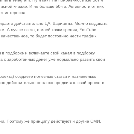
уппы в Telegram. Ну и как? Не понравилось же! Вот и
исной книжке. И не больше 50-ти. Активности от них
ет интересна.
ираете действительно ЦА. Варианты. Можно выдавать
м. А лучше всего, с моей точки зрения, YouTube.
 качественное, то будет постоянно нести трафик.
 в подборке и включаете свой канал в подборку
, а с заработанных денег уже нормально развить свой
оекта) создаете полезные статьи и нативненько
но действительно неплохо продвигать свой проект в
ии. Поэтому же принципу действуют и другие СМИ.