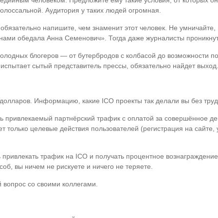
дийным человеком. Предложите ему такие условия, от которых он 
колоссальной. Аудитория у таких людей огромная.
обязательно напишите, чем знаменит этот человек. Не умничайте, 
нами обедала Анна Семенович». Тогда даже журналисты проникнут
голодных блогеров — от бутербродов с колбасой до возможности п
 испытает сытый представитель прессы, обязательно найдет выход
олларов. Информацию, какие ICO проекты так делали вы без труд
привлекаемый партнёрский трафик с оплатой за совершённое дейст
только целевые действия пользователей (регистрация на сайте, у
ривлекать трафик на ICO и получать процентное вознаграждение о
об, вы ничем не рискуете и ничего не теряете.
й вопрос со своими коллегами.