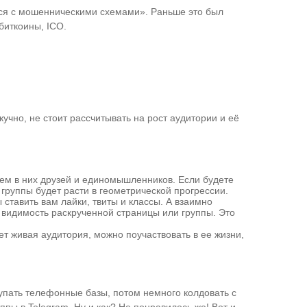
ется с мошенническими схемами». Раньше это был
биткоины, ICO.
учно, не стоит рассчитывать на рост аудитории и её
аем в них друзей и единомышленников. Если будете
группы будет расти в геометрической прогрессии.
ставить вам лайки, твиты и классы. А взаимно
ь видимость раскрученной страницы или группы. Это
ет живая аудитория, можно поучаствовать в ее жизни,
купать телефонные базы, потом немного колдовать с