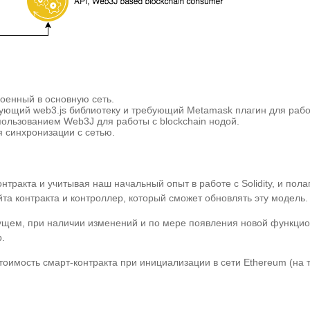
лоенный в основную сеть.
ьзующий web3.js библиотеку и требующий Metamask плагин для рабо
спользованием Web3J для работы с blockchain нодой.
я синхронизации с сетью.
тракта и учитывая наш начальный опыт в работе с Solidity, и полаг
та контракта и контроллер, который сможет обновлять эту модель.
дущем, при наличии изменений и по мере появления новой функцио
.
оимость смарт-контракта при инициализации в сети Ethereum (на т