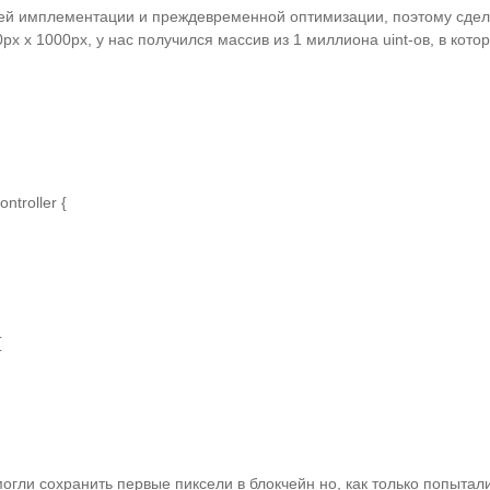
й имплементации и преждевременной оптимизации, поэтому сдел
x x 1000px, у нас получился массив из 1 миллиона uint-ов, в кото
ntroller {



огли сохранить первые пиксели в блокчейн но, как только попытали