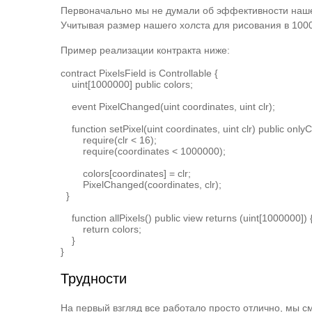
Первоначально мы не думали об эффективности наше
Учитывая размер нашего холста для рисования в 1000p
Пример реализации контракта ниже:
contract PixelsField is Controllable {

    uint[1000000] public colors;

    event PixelChanged(uint coordinates, uint clr);

    function setPixel(uint coordinates, uint clr) public onlyCo
        require(clr < 16);

        require(coordinates < 1000000);

        colors[coordinates] = clr;

        PixelChanged(coordinates, clr);

  }

    function allPixels() public view returns (uint[1000000]) {
        return colors;

    }

}
Трудности
На первый взгляд все работало просто отлично, мы см