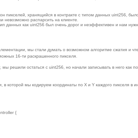
он пикселей, хранящийся в контракте с типом данных uint256, был
ки невозможно распарсить на клиенте.
 тип данных как uint256 был очень дорог и неэффективен и нам ну
лементации, мы стали думать о возможном алгоритме сжатия и чте
можных 16-ти раскрашенного пикселя.
, мы решили остаться с uint256, но начали записывать в него как п
, в которой мы кодируем координаты по X и Y каждого пикселя в 
troller {
