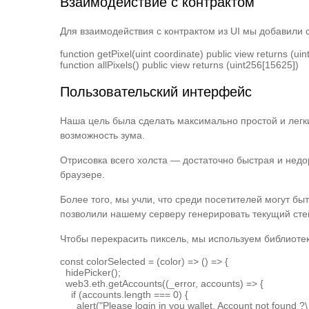
Взаимодействие с контрактом
Для взаимодействия с контрактом из UI мы добавили 
function getPixel(uint coordinate) public view returns (uint
Пользовательский интерфейс
Наша цель была сделать максимально простой и легки
возможность зума.
Отрисовка всего холста — достаточно быстрая и недо
браузере.
Более того, мы учли, что среди посетителей могут бы
позволили нашему серверу генерировать текущий стейт
Чтобы перекрасить пиксель, мы используем библиотек
const colorSelected = (color) => () => {

  hidePicker();

  web3.eth.getAccounts((_error, accounts) => {

    if (accounts.length === 0) {

      alert("Please login in you wallet. Account not found ?\_