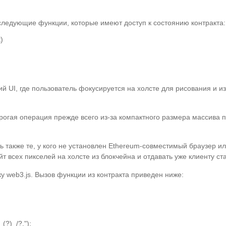
следующие функции, которые имеют доступ к состоянию контракта:
)

й UI, где пользователь фокусируется на холсте для рисования и и
рогая операция прежде всего из-за компактного размера массива п
ть также те, у кого не установлен Ethereum-совместимый браузер ил
 всех пикселей на холсте из блокчейна и отдавать уже клиенту ста
у web3.js. Вызов функции из контракта приведен ниже:
(?)_/?.");
