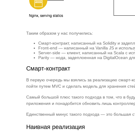
Таким образом у нас получились:
Смарт-контракт, написанный на Solidity и задеп
Front-end — написанный на Vanilla JS и испол
Server-side — клиент, написанный на Scala с и
Parity — нода, задеплоенная на DigitalOcean дл
Смарт-контракт
В первую очередь мы взялись за реализацию смарт-кон
пойти путем MVC и сделать модель для хранения стей
Самый большой плюс такого подхода в том, что в бу
приложения и понадобится обновить лишь контроллер
Единственный минус такого подхода — это большая ст
Наивная реализация