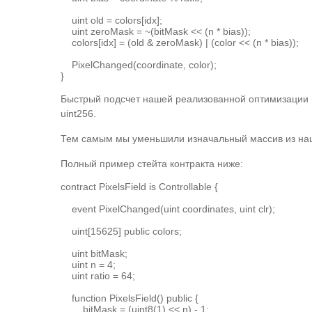
    uint old = colors[idx];

    uint zeroMask = ~(bitMask << (n * bias));

    colors[idx] = (old & zeroMask) | (color << (n * bias));

    PixelChanged(coordinate, color);

}
Быстрый подсчет нашей реализованной оптимизации по
uint256.
Тем самым мы уменьшили изначальный массив из наше
Полный пример стейта контракта ниже:
contract PixelsField is Controllable {

    event PixelChanged(uint coordinates, uint clr);

    uint[15625] public colors;

    uint bitMask;

    uint n = 4;

    uint ratio = 64;

    function PixelsField() public {

        bitMask = (uint8(1) << n) - 1;
