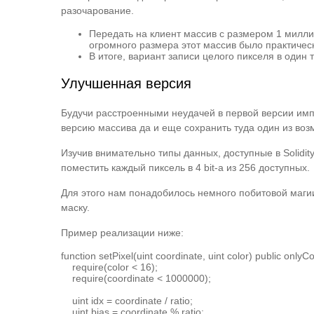
разочарование.
Передать на клиент массив с размером 1 милли
огромного размера этот массив было практичес
В итоге, вариант записи целого пикселя в один
Улучшенная версия
Будучи расстроенными неудачей в первой версии имп
версию массива да и еще сохранить туда один из воз
Изучив внимательно типы данных, доступные в Solidity
поместить каждый пиксель в 4 bit-а из 256 доступных.
Для этого нам понадобилось немного побитовой магии
маску.
Пример реализации ниже:
function setPixel(uint coordinate, uint color) public onlyCon
    require(color < 16);

    require(coordinate < 1000000);

    uint idx = coordinate / ratio;

    uint bias = coordinate % ratio;
