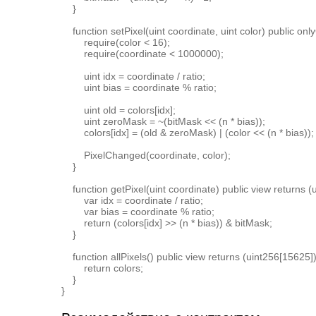
    }

    function setPixel(uint coordinate, uint color) public only
        require(color < 16);

        require(coordinate < 1000000);

        uint idx = coordinate / ratio;

        uint bias = coordinate % ratio;

        uint old = colors[idx];

        uint zeroMask = ~(bitMask << (n * bias));

        colors[idx] = (old & zeroMask) | (color << (n * bias));

        PixelChanged(coordinate, color);

    }

    function getPixel(uint coordinate) public view returns (ui
        var idx = coordinate / ratio;

        var bias = coordinate % ratio;

        return (colors[idx] >> (n * bias)) & bitMask;

    }

    function allPixels() public view returns (uint256[15625]) 
        return colors;

    }
