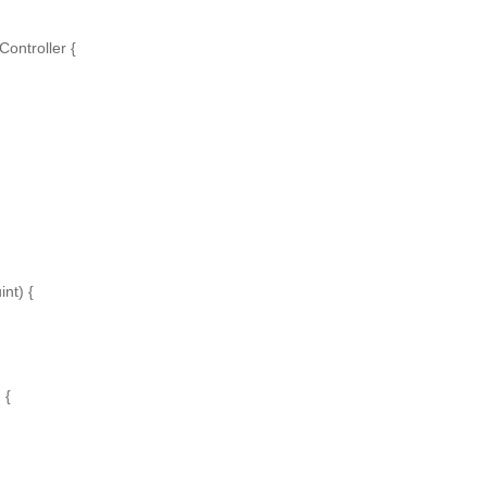
Controller {

nt) {

{
