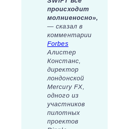
SWIFT все
происходит
молниеносно»,
— сказал в
комментарии
Forbes
Алистер
Констанс,
директор
лондонской
Mercury FX,
одного из
участников
пилотных
проектов