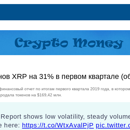
нов XRP на 31% в первом квартале (о
инансовый отчет по итогам первого квартала 2019 года, в котором
родала токенов на $169,42 млн.
eport shows low volatility, steady volum
e here:
https://t.co/WtxAvalPjP
pic.twitte