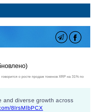
бновлено)
 говорится о росте продаж токенов XRP на 31% по
e and diverse growth across
r.com/8IrsMlbPCX