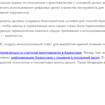
ельные нормы по отношению к криптовалютам с основной целью за
ключить использования цифровых денег в качестве инструмента для
вания террористов.
проекты должны создавать благоприятные условия для способству
, чтобы законы и нормативные акты наших стран были гармонизиро
 единую терминологию накопить общие требования к использованию
 — заметил он.
 создать консультативный совет для выработки единой позиции по
пределиться со статусом криптовалюты в Казахстане
. Между тем, в
равнил
цифровизацию Казахстана с прыжком в последний вагон
. В
орогие технологии и посоветовал копить деньги. Также Медведев 