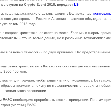
, выступая на
Crypto
Event 2018, передает
LS
.
, когда казахстанские стартапы уходят в Беларусь, где
криптовалю
юзе еще две страны — Россия и Армения — активно обсуждают воп
 уже летом 2018 года.
о в вопросе криптотокенов стоит на месте. Если мы в скором врем
птовалюты – это не только деньги, но и различные технологически
аться от новых технологий по двум причинам. Это предотвращение
году рынок криптовалют в Казахстане составил десятки миллионов 
до $300-400 млн.
расли для граждан, чтобы защитить их от мошенников. Без закон
м образом применить поимку по мошенническим операциям к обмен
, — заявил глава ассоциации.
нам ЕАЭС необходимо проработать схожие юрисдикции. По этим при
 стран-участниц ЕАЭС.