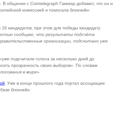
 В общении с Cointelegraph Гаммар добавил, что он и
Европейской комиссией и помогала блокчейн-
и 16 кандидатов, при этом для победы кандидату
достью сообщаю, что результаты подсчёта
еправительственные организации, подсчитано уже
«уже подсчитали голоса за несколько дней до
ысить прозрачность своих выборов». По словам
лосования в мире
».
мой
. Уже в конце прошлого года портал ассоциации
базе блокчейн.