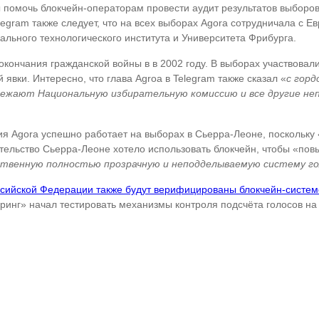
 помочь блокчейн-операторам провести аудит результатов выборов.
legram также следует, что на всех выборах Agora сотрудничала с 
льного технологического института и Университета Фрибурга.
окончания гражданской войны в в 2002 году. В выборах участвовал
явки. Интересно, что глава Agroa в Telegram также сказал «
с гор
пережают Национальную избирательную комиссию и все другие н
ия Agora успешно работает на выборах в Сьерра-Леоне, поскольку 
тельство Сьерра-Леоне хотело использовать блокчейн, чтобы «пов
твенную полностью прозрачную и неподделываемую систему го
сийской Федерации также будут верифицированы блокчейн-систе
нг» начал тестировать механизмы контроля подсчёта голосов на 