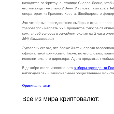
находятся во Фритауне, столице Сьерра-Леоне, чтобы
его команда «
не спали 2 дня
». Из слова Гаммара в Te
операторам из Красного Креста, Швейцарского федера
Это четвёртые президентские выборы в стране после 
требовалось набрать 55% процентов голосов от общей 
компанией голосов в западном округе на 2 часа о
86% бюллетеней
».
Лукасевич сказал, что блокчейн-технология голосован
официальной комиссии». Также, по его словам, прави
исполнительного директора, Agora предлагает «
единс
В декабре стало известно, что
выборы президента Рос
наблюдателей «Национальный общественный монитори
Оригинал статьи
Всё из мира криптовалют: