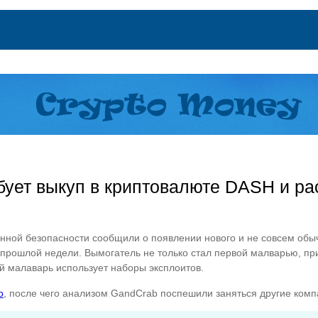
ет выкуп в криптовалюте DASH и ра
нной безопасности сообщили о появлении нового и не совсем об
е прошлой недели. Вымогатель не только стал первой малварью, п
й малаварь использует наборы эксплоитов.
о
, после чего анализом GandCrab поспешили заняться другие ком