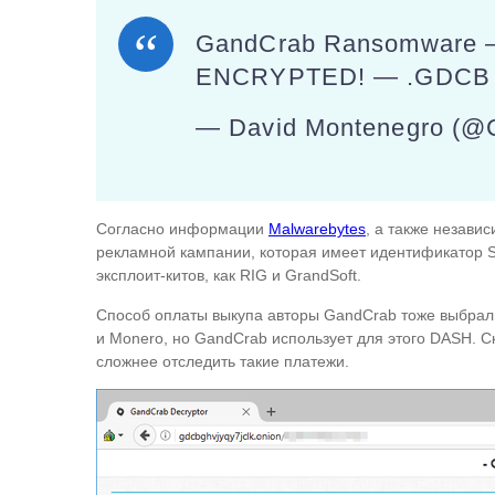
GandCrab Ransomware 
ENCRYPTED! — .GDC
— David Montenegro (@
Согласно информации
Malwarebytes
, а также незави
рекламной кампании, которая имеет идентификатор S
эксплоит-китов, как RIG и GrandSoft.
Способ оплаты выкупа авторы GandCrab тоже выбрали
и Monero, но GandCrab использует для этого DASH. С
сложнее отследить такие платежи.