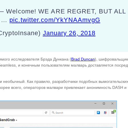
— Welcome! WE ARE REGRET, BUT ALL
B …
pic.twitter.com/YkYNAAmvgG
CryptoInsane)
January 26, 2018
симого исследователя Брэда Дункана (
Brad
Duncan
), шифровальщик
eamless, и конечным пользователям малварь доставляется посред
 необычный. Как правило, разработчики подобных вымогательских
корее всего, операторов малвари привлекает анонимность DASH и 