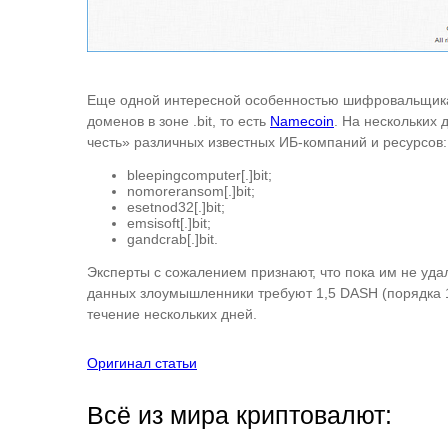
Еще одной интересной особенностью шифровальщика,
доменов в зоне .bit, то есть
Namecoin
. На нескольких
честь» различных известных ИБ-компаний и ресурсов:
bleepingcomputer[.]bit;
nomoreransom[.]bit;
esetnod32[.]bit;
emsisoft[.]bit;
gandcrab[.]bit.
Эксперты с сожалением признают, что пока им не уд
данных злоумышленники требуют 1,5 DASH (порядка 11
течение нескольких дней.
Оригинал статьи
Всё из мира криптовалют: