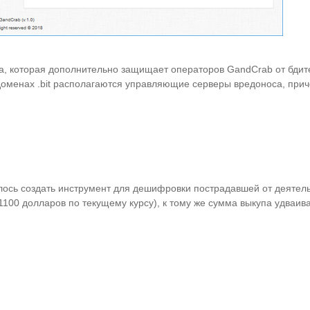
 которая дополнительно защищает операторов GandCrab от бдител
 доменах .bit располагаются управляющие серверы вредоноса, прич
алось создать инструмент для дешифровки пострадавшей от деят
00 долларов по текущему курсу), к тому же сумма выкупа удваива