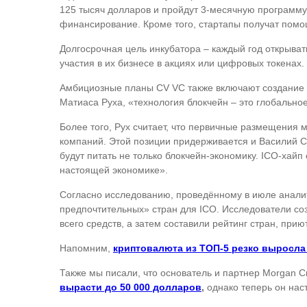
125 тысяч долларов и пройдут 3-месячную программу
финансирование. Кроме того, стартапы получат помо
Долгосрочная цель инкубатора – каждый год открыват
участия в их бизнесе в акциях или цифровых токенах.
Амбициозные планы CV VC также включают создание в
Матиаса Руха, «технология блокчейн – это глобально
Более того, Рух считает, что первичные размещения
компаний. Этой позиции придерживается и Василий Су
будут питать не только блокчейн-экономику. ICO-хайп
настоящей экономике».
Согласно исследованию, проведённому в июле аналит
предпочтительных» стран для ICO. Исследователи со
всего средств, а затем составили рейтинг стран, при
Напомним,
криптовалюта из ТОП-5 резко выросла
Также мы писали, что основатель и партнер Morgan Cr
вырасти до 50 000 долларов
,
однако теперь он нас