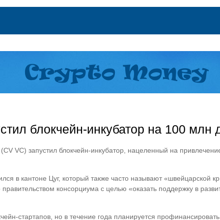
стил блокчейн-инкубатор на 100 млн
al (CV VC) запустил блокчейн-инкубатор, нацеленный на привлечен
ся в кантоне Цуг, который также часто называют «швейцарской крип
правительством консорциума с целью «оказать поддержку в развит
кчейн-стартапов, но в течение года планируется профинансироват