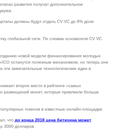
 этапах развития получат дополнительное
циума.
тартапы должны будут отдать CV VC до 8% доли
тку глобальной сети. По словам основателя CV VC
т созданию новой модели финансирования молодых
: «ICO останутся полезным механизмом, но теперь они
се эти замечательные технологические идеи в
нимает второе место в рейтинге «самых
ных размещений монет, которые привлекли больше
 популярных токенов в известные онлайн-площадки.
ал, что
до конца 2018 цена биткоина может
до 3000 долларов.