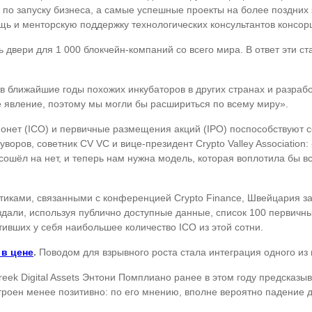
 по запуску бизнеса, а самые успешные проекты на более поздних
щь и менторскую поддержку технологических консультантов консор
ь двери для 1 000 блокчейн-компаний со всего мира. В ответ эти с
 ближайшие годы похожих инкубаторов в других странах и разрабо
е явление, поэтому мы могли бы расшириться по всему миру».
 монет (ICO) и первичные размещения акций (IPO) поспособствую
воров, советник CV VC и вице-президент Crypto Valley Association
 сошёл на нет, и теперь нам нужна модель, которая воплотила бы в
иками, связанными с конференцией Crypto Finance, Швейцария за
здали, используя публично доступные данные, список 100 первич
ютивших у себя наибольшее количество ICO из этой сотни.
 в цене
.
Поводом для взрывного роста стала интеграция одного из
eek Digital Assets Энтони Помплиано ранее в этом году предсказыв
троен менее позитивно: по его мнению, вполне вероятно падение 