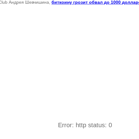
 Club Андрея Шевчишина,
биткоину грозит обвал до 1000 долла
Error: http status: 0