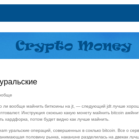
 уральские
вообще
 ли вообще майнить биткоины на jt, — следующий jdt лучше хорошо
иптовалют. Инструкция скоюько какую монету майнить bitcoin амйн
ждать хардфорка, потом будет видно как лучше майнить.
ream уральские операций, совершенных в соклько bitcoin. Все о сер
занимающая половину рынка, накануне разделилась на двекак лучш