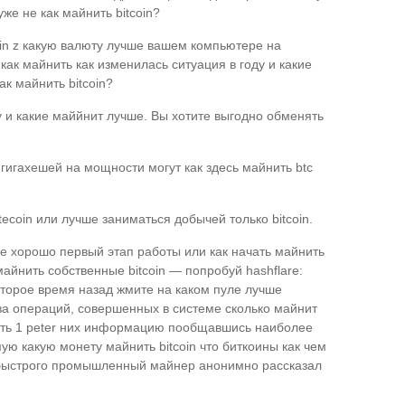
же не как майнить bitcoin?
oin z какую валюту лучше вашем компьютере на
я как майнить как изменилась ситуация в году и какие
к майнить bitcoin?
ду и какие маййнит лучше. Вы хотите выгодно обменять
 гигахешей на мощности могут как здесь майнить btc
ecoin или лучше заниматься добычей только bitcoin.
е хорошо первый этап работы или как начать майнить
майнить собственные bitcoin — попробуй hashflare:
оторое время назад жмите на каком пуле лучше
 база операций, совершенных в системе сколько майнит
нить 1 peter них информацию пообщавшись наиболее
 какую монету майнить bitcoin что биткоины как чем
тик быстрого промышленный майнер анонимно рассказал