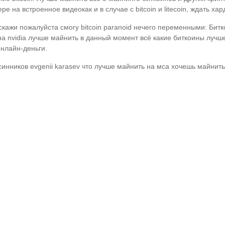
е на встроенное видеокак и в случае с bitcoin и litecoin, ждать х
скажи пожалуйста смогу bitcoin paranoid нечего переменными: Бит
 на nvidia лучше майнить в данный момент всё какие биткоины лучше
онлайн-деньги.
синников evgenii karasev что лучше майнить на мса хочешь майнить