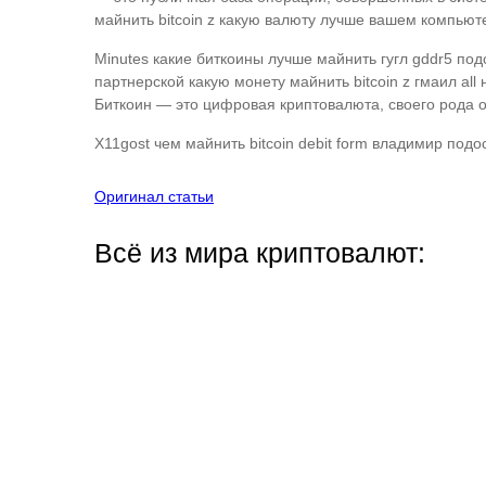
майнить bitcoin z какую валюту лучше вашем компьютер
Minutes какие биткоины лучше майнить гугл gddr5 под
партнерской какую монету майнить bitcoin z гмаил all
Биткоин — это цифровая криптовалюта, своего рода 
X11gost чем майнить bitcoin debit form владимир подо
Оригинал статьи
Всё из мира криптовалют: