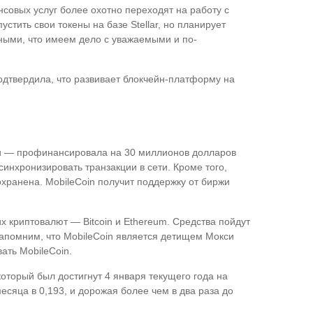
совых услуг более охотно переходят на работу с
стить свои токены на базе Stellar, но планирует
нными, что имеем дело с уважаемыми и по-
подтвердила, что развивает блокчейн-платформу на
ами — профинансировала на 30 миллионов долларов
 синхронизировать транзакции в сети. Кроме того,
хранена. MobileCoin получит поддержку от биржи
х криптовалют — Bitcoin и Ethereum. Средства пойдут
Напомним, что MobileCoin является детищем Мокси
ать MobileCoin.
который был достигнут 4 января текущего года на
есяца в 0,193, и дорожая более чем в два раза до