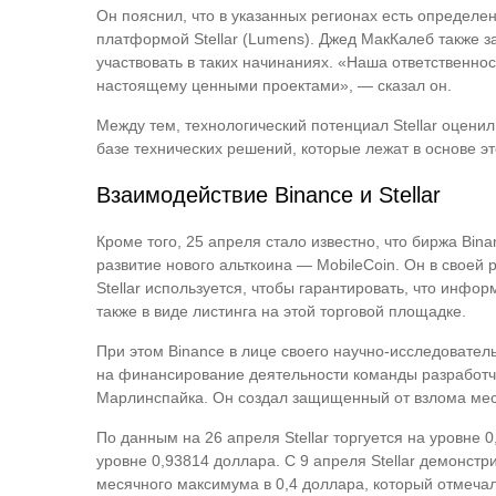
Он пояснил, что в указанных регионах есть определе
платформой Stellar (Lumens). Джед МакКалеб также за
участвовать в таких начинаниях. «Наша ответственно
настоящему ценными проектами», — сказал он.
Между тем, технологический потенциал Stellar оцени
базе технических решений, которые лежат в основе эт
Взаимодействие Binance и Stellar
Кроме того, 25 апреля стало известно, что биржа Bi
развитие нового альткоина — MobileCoin. Он в своей р
Stellar используется, чтобы гарантировать, что инф
также в виде листинга на этой торговой площадке.
При этом Binancе в лице своего научно-исследователь
на финансирование деятельности команды разработчи
Марлинспайка. Он создал защищенный от взлома мессен
По данным на 26 апреля Stellar торгуется на уровне 
уровне 0,93814 доллара. С 9 апреля Stellar демонстр
месячного максимума в 0,4 доллара, который отмечал