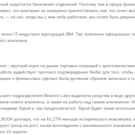
нный недостаток банковских отделений. Поэтому там в сфере финан
явил, что компания не намерена препятствовать тем, кто хочет выпу
сть — на нас: когда мы с кем-либо работаем, мы хотим быть увере
л гигант IT-индустрии корпорация IBM. Так, компания официально 
ого альткоина.
nance – крупный игрок на рынке торговых операций с криптовалют
аботе задействует протокол подтверждения Stellar для того, чтобы
ормация о финансовых сделках была должным образом записана и со
ского подразделения Binance Labs выделила средства в виде други
ков нового альткоина, а также на работу над самим альткоином. 
джер Signal и, как предполагается, Signal будет также использов
0,36334 доллара, что на 61,27% меньше исторического максимума, 
ирует тренд на рост, начав восхождение с минимального значения м
ся 24 апреля.