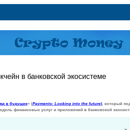
кчейн в банковской экосистеме
ляд в будущее
» (
Payments: Looking into the future)
,
который под
одель финансовых услуг и приложений в банковской экосист