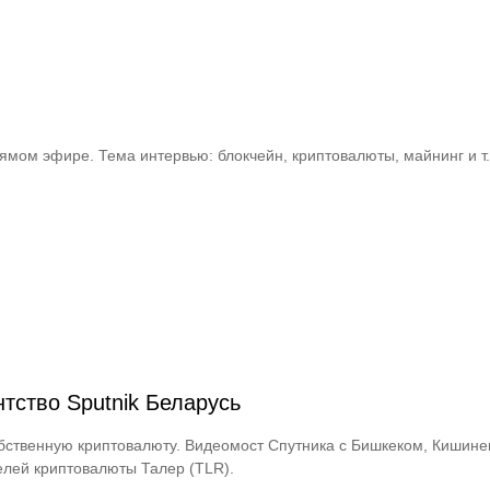
мом эфире. Тема интервью: блокчейн, криптовалюты, майнинг и т.д.
ство Sputnik Беларусь
собственную криптовалюту. Видеомост Спутника с Бишкеком, Кишин
елей криптовалюты Талер (TLR).