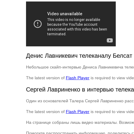
Денис Лавникевич телеканалу Белсат
Небольшое скайп-интервью Дениса Лавникевича телек
The latest version of
Flash Player
is required to view vid
Сергей Лавриненко в интервью телек
Один из основателей Талера Сергей Лавриненко расс
The latest version of
Flash Player
is required to view vid
На странице собраны лишь видео материалы. Возможно
Помогите распространить информацию, поделитесь ст