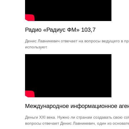
Радио «Радиус ФМ» 103,7
Денис Лавникевич отвечает на вопросы ведущего в пря
используют.
Международное информационное агент
Деньги XXI века. Нужно ли странам создавать свою 
вопросы отвечает Денис Лавникевич, один из основат