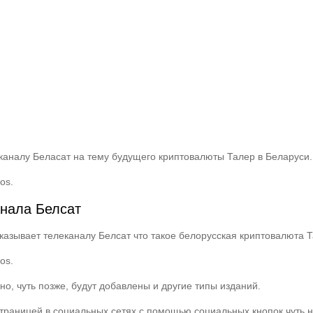
аналу Беласат на тему будущего криптовалюты Талер в Беларуси.
eos.
анала Белсат
казывает телеканалу Белсат что такое белорусская криптовалюта 
eos.
, чуть позже, будут добавлены и другие типы изданий.
раницей в социальных сетях с помощью социальных кнопок чуть н