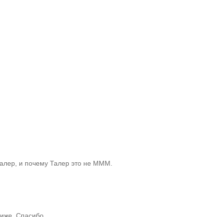
Талер, и почему Талер это не МММ.
иже. Спасибо.