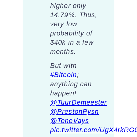
higher only
14.79%. Thus,
very low
probability of
$40k in a few
months.
But with
#Bitcoin
;
anything can
happen!
@TuurDemeester
@PrestonPysh
@ToneVays
pic.twitter.com/UgX4rkRG