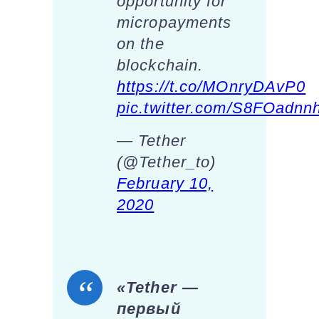
opportunity for
micropayments
on the
blockchain.
https://t.co/MOnryDAvP0
pic.twitter.com/S8FOadnn
— Tether
(@Tether_to)
February 10,
2020
«Tether —
первый