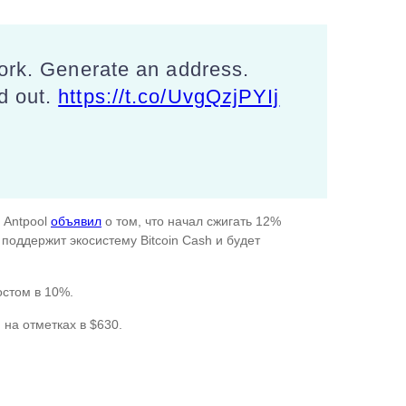
work. Generate an address.
d out.
https://t.co/UvgQzjPYIj
 Antpool
объявил
о том, что начал сжигать 12%
поддержит экосистему Bitcoin Cash и будет
остом в 10%.
 на отметках в $630.