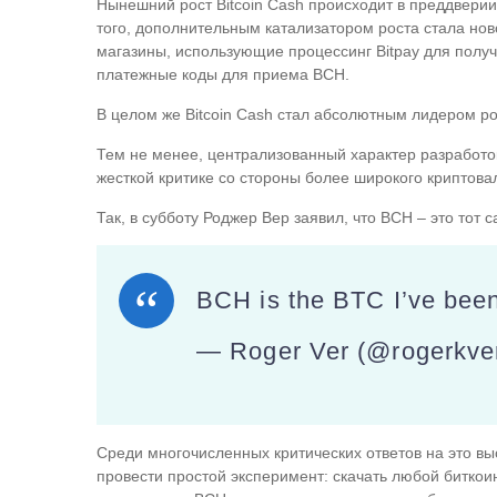
Нынешний рост Bitcoin Cash происходит в преддвери
того, дополнительным катализатором роста стала ново
магазины, использующие процессинг Bitpay для полу
платежные коды для приема BCH.
В целом же Bitcoin Cash стал абсолютным лидером ро
Тем не менее, централизованный характер разработо
жесткой критике со стороны более широкого криптова
Так, в субботу Роджер Вер заявил, что BCH – это тот 
BCH is the BTC I’ve been
— Roger Ver (@rogerkve
Среди многочисленных критических ответов на это в
провести простой эксперимент: скачать любой биткоин