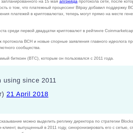
и запланированного на 15 мая
апгрейда
протокола сети, после кото
сть о том, что платежный процессинг Bitpay добавил поддержку BC
чения платежей в криптовалютах, теперь могут прямо на месте ге
ста среди первой двадцатки криптовалют в рейтинге Coinmarketca
к протокола BCH и новые спорные заявления главного идеолога п
лютного сообщества.
самый биткоин (BTC), которым он пользовался с 2011 года.
 using since 2011
r)
21 April 2018
ысказывание можно выделить реплику директора по стратегии Bloc
-клиент, выпущенный в 2011 году, синхронизировать его с сетью, с