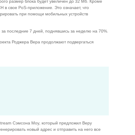
рого размер блока будет увеличен до 32 Мб. Кроме
H в свое PoS-приложение. Это означает, что
нерировать при помощи мобильных устройств
p за последние 7 дней, поднявшись за неделю на 70%.
роекта Роджера Вера продолжают подвергаться
kstream Сэмсона Моу, который предложил Веру
генерировать новый адрес и отправить на него все