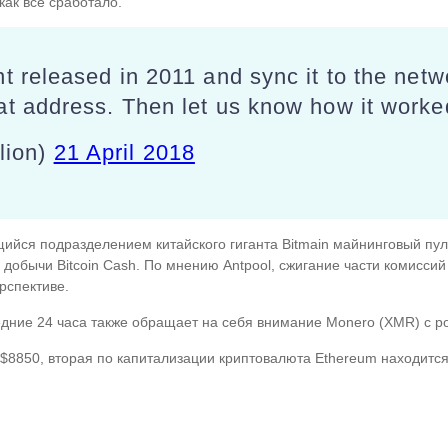
как все сработало.
nt released in 2011 and sync it to the net
at address. Then let us know how it worke
lion)
21 April 2018
ийся подразделением китайского гиганта Bitmain майнинговый пул
обычи Bitcoin Cash. По мнению Antpool, сжигание части комиссий 
рспективе.
ледние 24 часа также обращает на себя внимание Monero (XMR) с р
 $8850, вторая по капитализации криптовалюта Ethereum находится