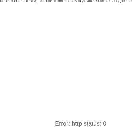
инято в связи с тем, что криптовалюты могут использоваться для о
Error: http status: 0