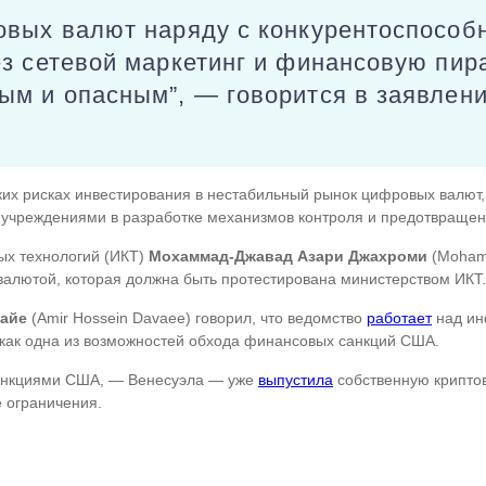
овых валют наряду с конкурентоспособ
ез сетевой маркетинг и финансовую пир
ым и опасным”, — говорится в заявлен
их рисках инвестирования в нестабильный рынок цифровых валют, 
ми учреждениями в разработке механизмов контроля и предотвраще
х технологий (ИКТ)
Мохаммад-Джавад Азари Джахроми
(Mohamm
валютой, которая должна быть протестирована министерством ИКТ.
вайе
(Amir Hossein Davaee) говорил, что ведомство
работает
над ин
как одна из возможностей обхода финансовых санкций США.
санкциями США, — Венесуэла — уже
выпустила
собственную крипто
 ограничения.