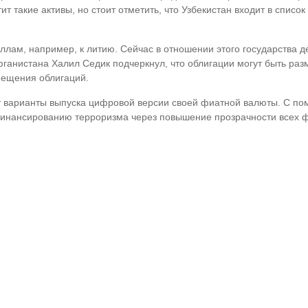
ит такие активы, но стоит отметить, что Узбекистан входит в список
ллам, например, к литию. Сейчас в отношении этого государства 
анистана Халил Седик подчеркнул, что облигации могут быть разм
мещения облигаций.
 варианты выпуска цифровой версии своей фиатной валюты. С пом
финансированию терроризма через повышение прозрачности всех ф