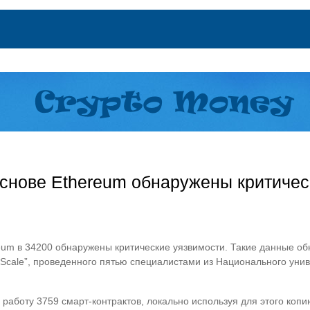
основе Ethereum обнаружены критичес
reum в 34200 обнаружены критические уязвимости. Такие данные о
s at Scale”, проведенного пятью специалистами из Национального ун
аботу 3759 смарт-контрактов, локально используя для этого копию