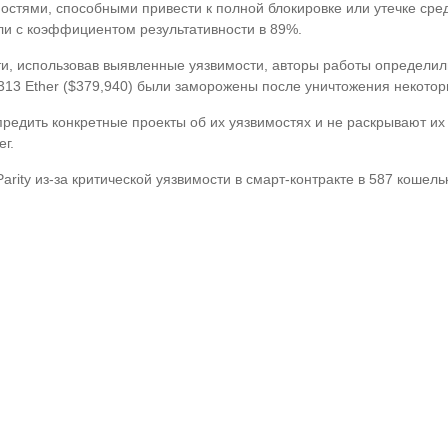
стями, способными привести к полной блокировке или утечке сред
и с коэффициентом результативности в 89%.
 использовав выявленные уязвимости, авторы работы определили в
х 313 Ether ($379,940) были заморожены после уничтожения некотор
редить конкретные проекты об их уязвимостях и не раскрывают их
г.
arity из-за критической уязвимости в смарт-контракте в 587 коше