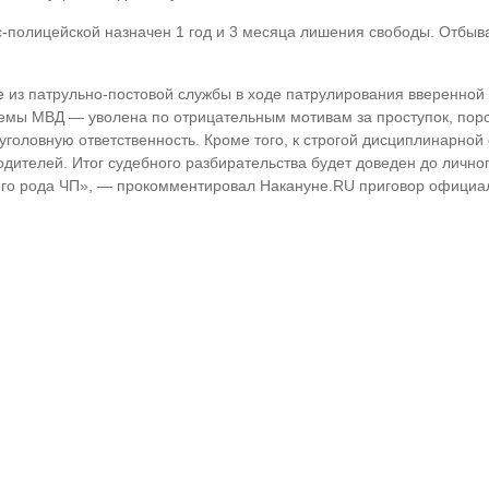
с-полицейской назначен 1 год и 3 месяца лишения свободы. Отбыва
из патрульно-постовой службы в ходе патрулирования вверенной 
стемы МВД — уволена по отрицательным мотивам за проступок, поро
головную ответственность. Кроме того, к строгой дисциплинарной
дителей. Итог судебного разбирательства будет доведен до лично
ого рода ЧП», — прокомментировал Накануне.RU приговор официа