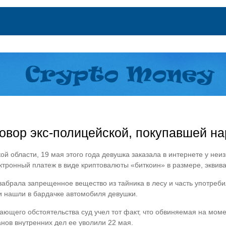
овор экс-полицейской, покупавшей на
 области, 19 мая этого года девушка заказала в интернете у неиз
ктронный платеж в виде криптовалюты «биткоин» в размере, эквива
 забрала запрещенное вещество из тайника в лесу и часть употреб
и нашли в бардачке автомобиля девушки.
гчающего обстоятельства суд учел тот факт, что обвиняемая на м
нов внутренних дел ее уволили 22 мая.