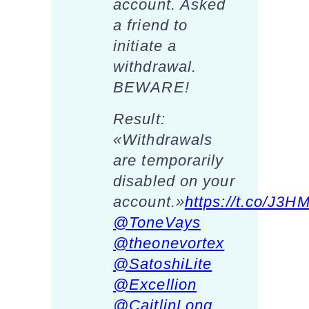
account. Asked
a friend to
initiate a
withdrawal.
BEWARE!
Result:
«Withdrawals
are temporarily
disabled on your
account.»
https://t.co/J3
@ToneVays
@theonevortex
@SatoshiLite
@Excellion
@CaitlinLong_