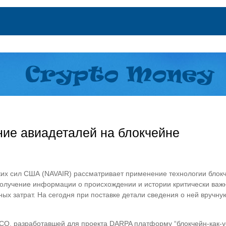
ие авиадеталей на блокчейне
их сил США (NAVAIR) рассматривает применение технологии блокч
 получение информации о происхождении и истории критически важ
ных затрат. На сегодня при поставке детали сведения о ней вручн
CO, разработавшей для проекта DARPA платформу “блокчейн-как-ус