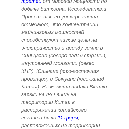
третей
от мировой мощности по
добыче биткоина. Исследователи
Принстонского университета
отмечают, что концентрации
майнинговых мощностей
способствуют низкие цены на
электричество и аренду земли в
Синьцзяне (северо-запад страны),
Внутренней Монголии (север
КНР), Юньнане (юго-восточная
провинция) и Сычуане (юго-запад
Китая). На момент подачи Bitmain
заявки на IPO лишь на
территории Китая в
распоряжении китайского
гиганта было
11 ферм
,
расположенных на территории