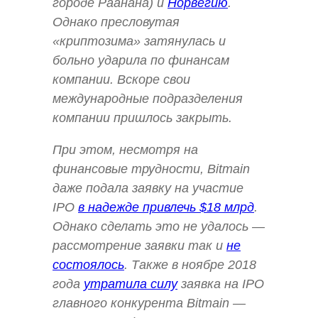
городе Раанана) и
Норвегию
.
Однако пресловутая
«криптозима» затянулась и
больно ударила по финансам
компании. Вскоре свои
международные подразделения
компании пришлось закрыть.
При этом, несмотря на
финансовые трудности, Bitmain
даже подала заявку на участие
IPO
в надежде привлечь $18 млрд
.
Однако сделать это не удалось —
рассмотрение заявки так и
не
состоялось
. Также в ноябре 2018
года
утратила силу
заявка на IPO
главного конкурента Bitmain —