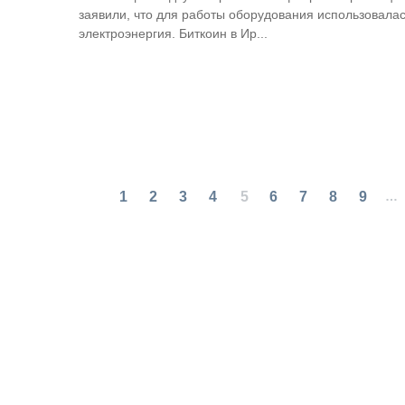
заявили, что для работы оборудования использовала
электроэнергия. Биткоин в Ир...
1
2
3
4
5
6
7
8
9
…