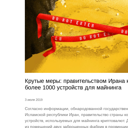
Крутые меры: правительством Ирана 
более 1000 устройств для майнинга
3 июля 2019
Согласно информации, обнародованной государстве
Исламской республики Иран, правительство страны к
устройств, используемых для майнинга криптовалют.
из помещений двух заброшенных фабрик в провинции