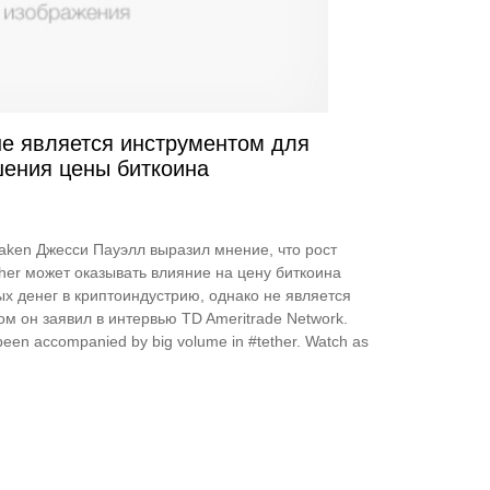
 не является инструментом для
шения цены биткоина
ken Джесси Пауэлл выразил мнение, что рост
her может оказывать влияние на цену биткоина
х денег в криптоиндустрию, однако не является
ом он заявил в интервью TD Ameritrade Network.
s been accompanied by big volume in #tether. Watch as