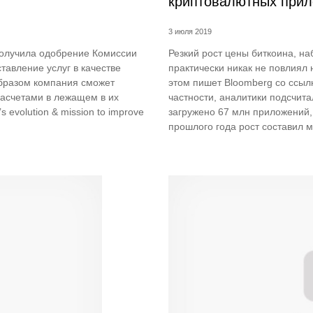
криптовалютных при
3 июля 2019
получила одобрение Комиссии
Резкий рост цены биткоина, н
авление услуг в качестве
практически никак не повлиял
образом компания сможет
этом пишет Bloomberg со ссылк
расчетами в лежащем в их
частности, аналитики подсчита
’s evolution & mission to improve
загружено 67 млн приложений,
прошлого года рост составил ме