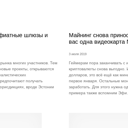
 фиатные шлюзы и
Майнинг снова принос
вас одна видеокарта 
3 июля 2019
рынка многих участников. Тем
Геймерам пора заканчивать с 
новые проекты, открываются
криптовалюты снова выгодно. 
еалистических
долларов, это всё ещё как мин
предпочитают получать
первое января. Остальные моне
юрисдикциях, вроде Эстонии
заработать. Для этого нужна о
примера также вспомним Эфи.