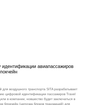
у идентификации авиапассажиров
блокчейн
 для воздушного транспорта SITA разрабатывает
ию цифровой идентификации пассажиров Travel
общили в компании, новшество будет заключаться в
и блокчейн (цепочка блоков транзакций) для