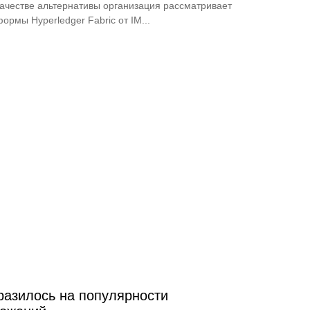
качестве альтернативы организация рассматривает
рмы Hyperledger Fabric от IM...
разилось на популярности