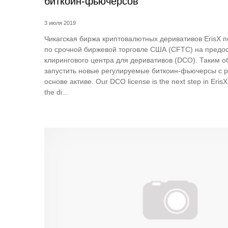
биткоин-фьючерсов
3 июля 2019
Чикагская биржа криптовалютных деривативов ErisX 
по срочной биржевой торговле США (CFTC) на предост
клирингового центра для деривативов (DCO). Таким 
запустить новые регулируемые биткоин-фьючерсы с 
основе активе. Our DCO license is the next step in ErisX
the di...