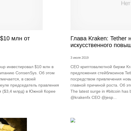
$10 млн от
Глава Kraken: Tether
искусственного повы
3 июля 2019
up инвестировал $10 млн в
СЕО криптовалютной биржи Kra
омпанию ConsenSys. Об этом
предложения стейблкоинов Tet
тмечается, в своей
посредством привлечения новы
Сеуле председатель правления
главной причиной роста. Об эт
я ($3,4 млрд) в Южной Корее
The latest surge in #bitcoin ha
@krakenfx CEO @jesp...